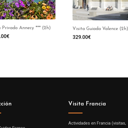
 Privado Annecy *** (2h)
Visita Guiada Valence (2h
.00
€
329.00
€
cción
Visita Francia
Actividades en Francia (visitas,
Guides France