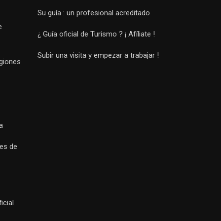
Su guía : un profesional acreditado
e
¿ Guía oficial de Turismo ? ¡ Afíliate !
Subir una visita y empezar a trabajar !
egiones
a
es de
icial