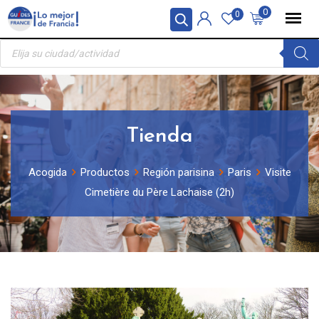
Skip
Panel de gestión de cookies
0
0
to
Búsqueda
content
de
productos
Tienda
Acogida
Productos
Región parisina
Paris
Visite
Cimetière du Père Lachaise (2h)