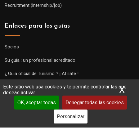
Recruitment (internship/job)
Enlaces para los guías
Socios
Su guía : un profesional acreditado
¿ Guía oficial de Turismo ? ¡ Afíliate !
Este sitio web usa cookies y te permite controlar las que
Subir una visita y empezar a trabajar !
X
Ocu
deseas activar
OK, aceptar todas
Denegar todas las cookies
Personalizar