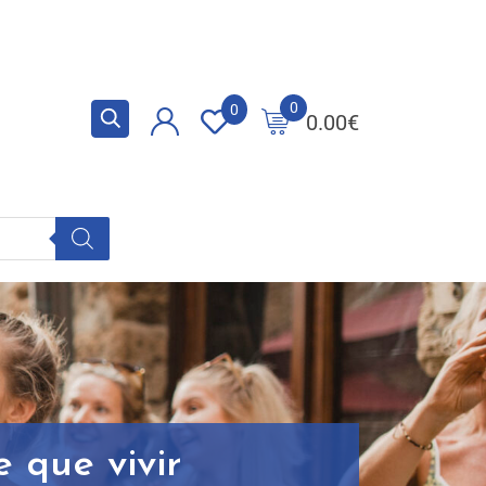
0
0
0.00
€
e que vivir