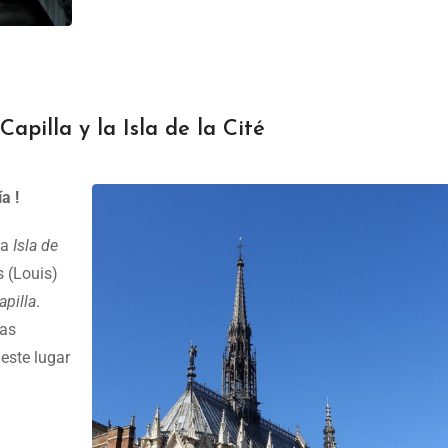
apilla y la Isla de la Cité
a !
la
Isla de
s (Louis)
apilla
.
las
 este lugar