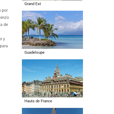
Grand Est
 por
ienzo
ta de
s y
 para
Guadeloupe
Hauts de France