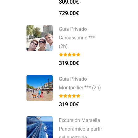
309.00
€
-
729.00
€
Guía Privado
Carcassonne ***
(2h)
319.00
€
Guía Privado
Montpellier *** (2h)
319.00
€
Excursión Marsella
Panorámico a partir
del puerto de