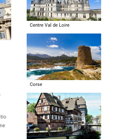
Centre Val de Loire
Corse
,
itio
ame