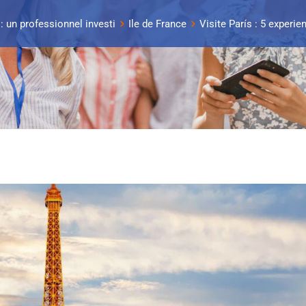
: un professionnel investi
Ile de France
Visite París : 5 experie