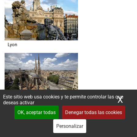
Lyon
Este sitio web usa cookies y te permite controlar las que
X
Ocu
deseas activar
Bordeaux
OK, aceptar todas
Denegar todas las cookies
Personalizar