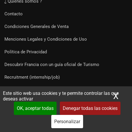
¿ Quiénes somos ?
Contacto
Condiciones Generales de Venta
Menciones Legales y Condiciones de Uso
Política de Privacidad
Descubrir Francia con un guía oficial de Turismo
Recruitment (internship/job)
Este sitio web usa cookies y te permite controlar las que
X
Ocu
Enlaces para los guías
deseas activar
OK, aceptar todas
Denegar todas las cookies
Socios
Personalizar
Su guía : un profesional acreditado