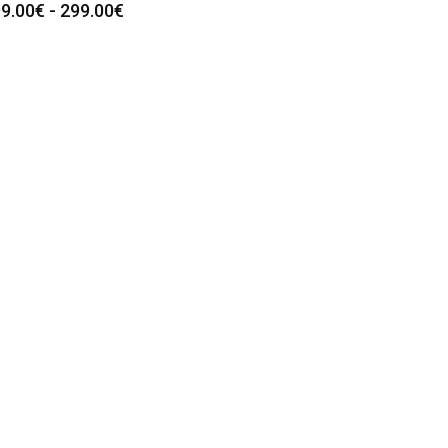
Rango
9.00
€
-
299.00
€
de
precios:
desde
199.00€
hasta
299.00€