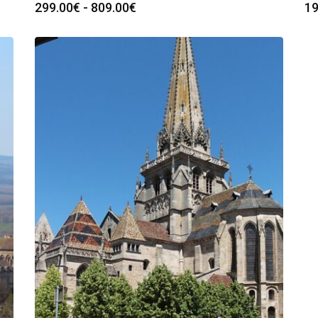
Rango
299.00
€
-
809.00
€
19
de
precios:
desde
299.00€
hasta
809.00€