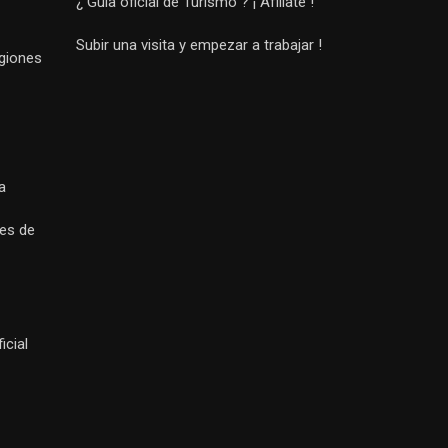
¿ Guía oficial de Turismo ? ¡ Afíliate !
Subir una visita y empezar a trabajar !
egiones
a
es de
icial