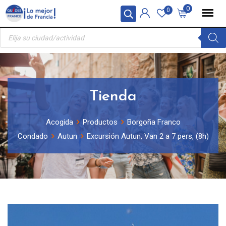
Skip
Panel de gestión de cookies
0
0
to
Búsqueda
content
de
productos
Tienda
Acogida
Productos
Borgoña Franco
Condado
Autun
Excursión Autun, Van 2 a 7 pers, (8h)