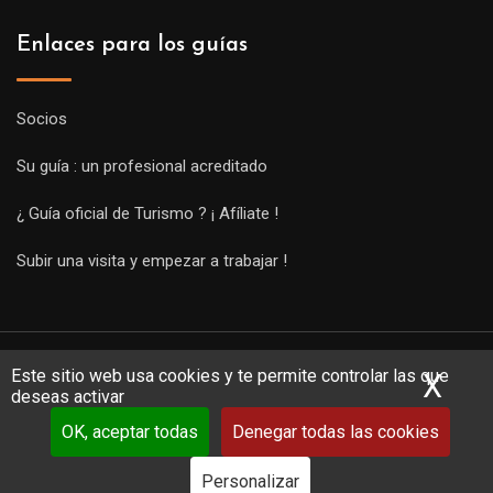
Enlaces para los guías
Socios
Su guía : un profesional acreditado
¿ Guía oficial de Turismo ? ¡ Afíliate !
Subir una visita y empezar a trabajar !
Este sitio web usa cookies y te permite controlar las que
X
Ocu
deseas activar
OK, aceptar todas
Denegar todas las cookies
Copyright Guides 2021. Tous droits réservés.
Développement
web sur mesure
par iSoluce
Personalizar