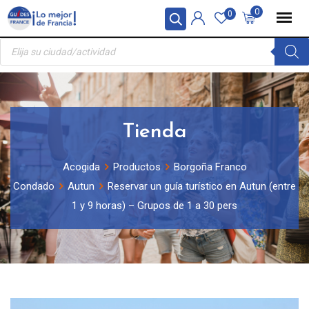
Skip
Panel de gestión de cookies
0
0
to
Búsqueda
content
de
productos
Tienda
Acogida
Productos
Borgoña Franco
Condado
Autun
Reservar un guía turístico en Autun (entre
1 y 9 horas) – Grupos de 1 a 30 pers