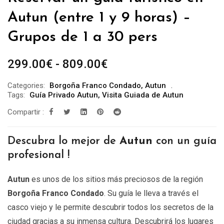
Autun (entre 1 y 9 horas) –
Grupos de 1 a 30 pers
Rango
299.00
€
-
809.00
€
de
Categories:
Borgoña Franco Condado
,
Autun
precios:
Tags:
Guía Privado Autun
,
Visita Guiada de Autun
desde
Compartir :
299.00€
hasta
Descubra lo mejor de
Autun
con un guía
809.00€
profesional !
Autun
es unos de los sitios más preciosos de la región
Borgoña Franco Condado
. Su guía le lleva a través el
casco viejo y le permite descubrir todos los secretos de la
ciudad gracias a su inmensa cultura. Descubrirá los lugares