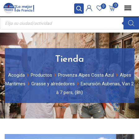
Skip
Panel de gestión de cookies
0
0
to
Búsqueda
content
de
productos
Tienda
Acogida
Productos
Provenza Alpes Costa Azul
Alpes
Maritimes
Grasse y alrededores
Excursión Aubenas, Van 2
à 7 pers, (8h)