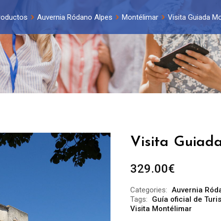
roductos
Auvernia Ródano Alpes
Montélimar
Visita Guiada Mo
Visita Guiad
329.00
€
Categories:
Auvernia Ród
Tags:
Guía oficial de Tur
Visita Montélimar