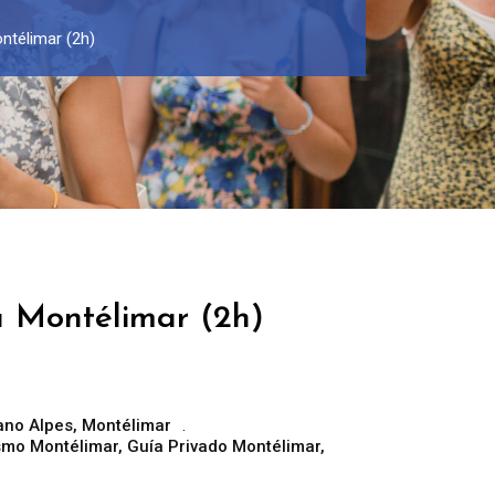
ntélimar (2h)
a Montélimar (2h)
ano Alpes
,
Montélimar
ismo Montélimar
,
Guía Privado Montélimar
,