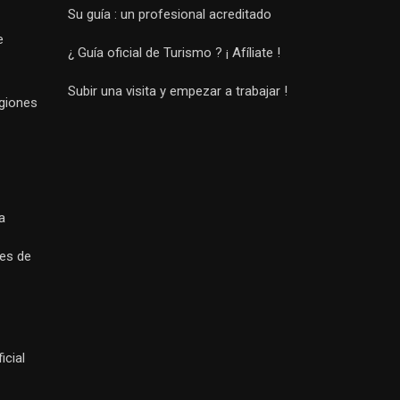
Su guía : un profesional acreditado
e
¿ Guía oficial de Turismo ? ¡ Afíliate !
Subir una visita y empezar a trabajar !
egiones
a
es de
icial