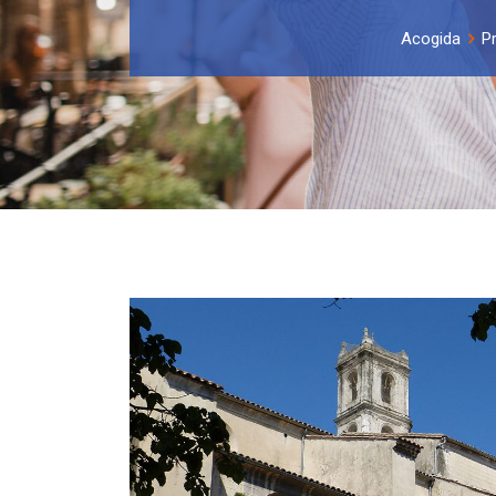
Acogida
P