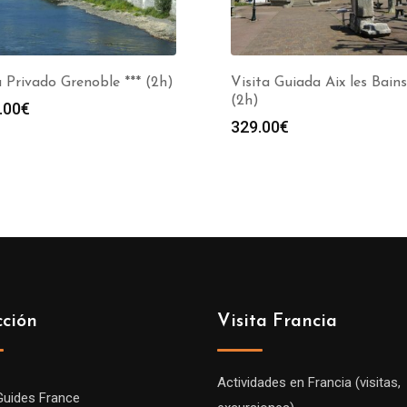
 Privado Grenoble *** (2h)
Visita Guiada Aix les Bains
(2h)
.00
€
329.00
€
cción
Visita Francia
Actividades en Francia (visitas,
Guides France