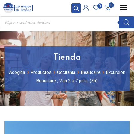
Skip
Panel de gestión de cookies
0
0
to
Búsqueda
content
de
productos
Tienda
Acogida
Productos
Occitania
Beaucaire
Excursión
Beaucaire , Van 2 a 7 pers, (8h)