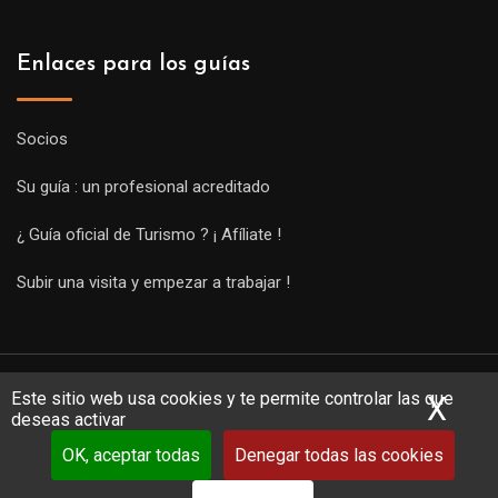
Enlaces para los guías
Socios
Su guía : un profesional acreditado
¿ Guía oficial de Turismo ? ¡ Afíliate !
Subir una visita y empezar a trabajar !
Este sitio web usa cookies y te permite controlar las que
X
Ocu
deseas activar
OK, aceptar todas
Denegar todas las cookies
Copyright Guides 2021. Tous droits réservés.
Développement