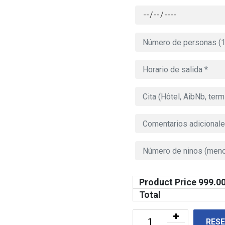
Product Price
999.0
Total
RES