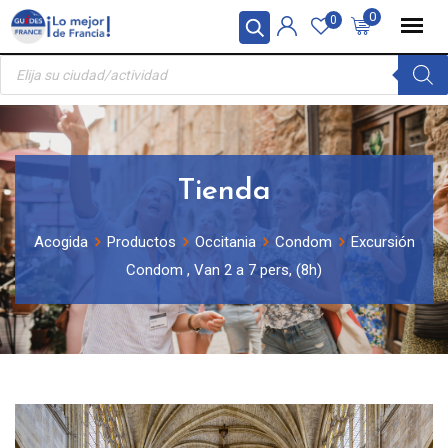
Skip
Panel de gestión de cookies
0
0
to
Búsqueda
content
de
productos
Tienda
Acogida
Productos
Occitania
Condom
Excursión
Condom , Van 2 a 7 pers, (8h)