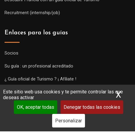
Recruitment (internship/job)
Enlaces para los guías
Socios
Su guía : un profesional acreditado
¿ Guía oficial de Turismo ? ¡ Afíliate !
Este sitio web usa cookies y te permite controlar las que
Subir una visita y empezar a trabajar !
X
Ocu
deseas activar
OK, aceptar todas
Denegar todas las cookies
Personalizar