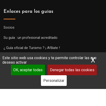
Enlaces para los guías
Socios
Su guía : un profesional acreditado
¿ Guía oficial de Turismo ? ¡ Afíliate !
Este sitio web usa cookies y te permite controlar las que
Subir una visita y empezar a trabajar !
X
Ocu
deseas activar
OK, aceptar todas
Denegar todas las cookies
Personalizar
Copyright Guides 2021. Tous droits réservés.
Développement
web sur mesure
par iSoluce