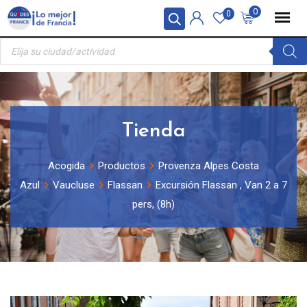
Skip
Panel de gestión de cookies
0
0
to
Búsqueda
content
de
productos
Tienda
Acogida
Productos
Provenza Alpes Costa
Azul
Vaucluse
Flassan
Excursión Flassan , Van 2 a 7
pers, (8h)