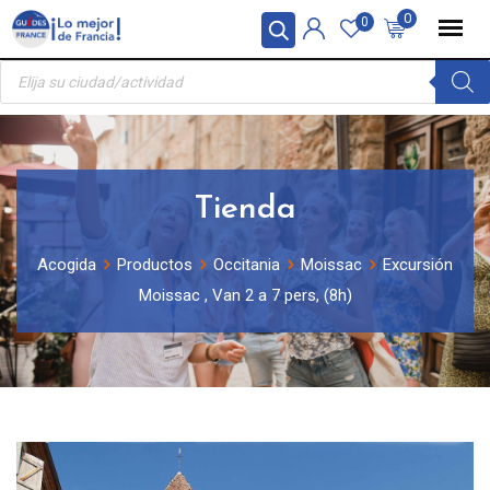
Skip
Panel de gestión de cookies
0
0
to
Búsqueda
content
de
productos
Tienda
Acogida
Productos
Occitania
Moissac
Excursión
Moissac , Van 2 a 7 pers, (8h)