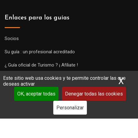
Enlaces para los guías
Socios
Su guía : un profesional acreditado
¿ Guía oficial de Turismo ? ¡ Afíliate !
Este sitio web usa cookies y te permite controlar las que
Subir una visita y empezar a trabajar !
X
Ocu
deseas activar
OK, aceptar todas
Denegar todas las cookies
Personalizar
Copyright Guides 2021. Tous droits réservés.
Développement