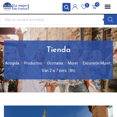
Skip
Panel de gestión de cookies
0
0
to
Búsqueda
content
de
productos
Tienda
Acogida
Productos
Occitania
Muret
Excursión Muret ,
Van 2 a 7 pers, (8h)