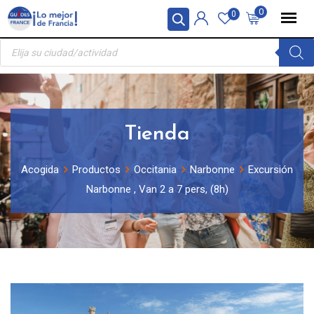
Skip
Panel de gestión de cookies
0
0
to
Búsqueda
content
de
productos
Tienda
Acogida
Productos
Occitania
Narbonne
Excursión
Narbonne , Van 2 a 7 pers, (8h)