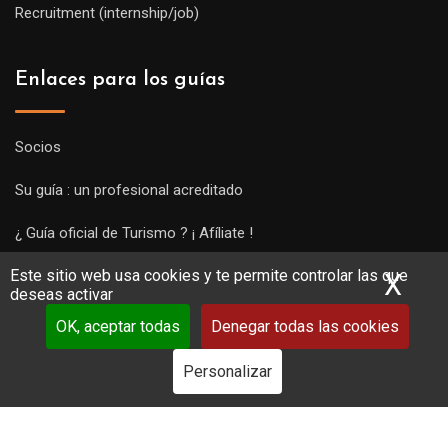
Recruitment (internship/job)
Enlaces para los guías
Socios
Su guía : un profesional acreditado
¿ Guía oficial de Turismo ? ¡ Afíliate !
Este sitio web usa cookies y te permite controlar las que
Subir una visita y empezar a trabajar !
X
Ocu
deseas activar
OK, aceptar todas
Denegar todas las cookies
Personalizar