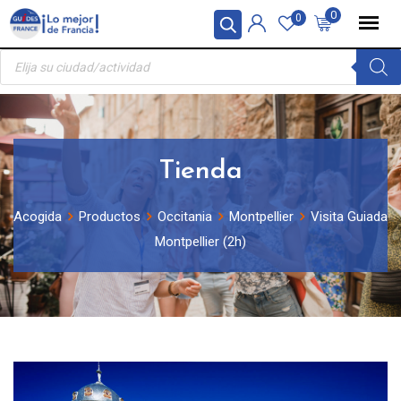
Skip
Panel de gestión de cookies
0
0
to
Búsqueda
content
de
productos
Tienda
Acogida
Productos
Occitania
Montpellier
Visita Guiada
Montpellier (2h)