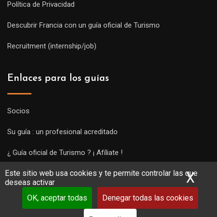
Política de Privacidad
Descubrir Francia con un guía oficial de Turismo
Recruitment (internship/job)
Enlaces para los guías
Socios
Su guía : un profesional acreditado
¿ Guía oficial de Turismo ? ¡ Afíliate !
Este sitio web usa cookies y te permite controlar las que
Subir una visita y empezar a trabajar !
X
Ocu
deseas activar
OK, aceptar todas
Denegar todas las cookies