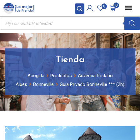
Skip
Panel de gestión de cookies
0
0
to
Búsqueda
content
de
productos
Tienda
Acogida
Productos
Auvernia Ródano
Alpes
Bonneville
Guía Privado Bonneville *** (2h)