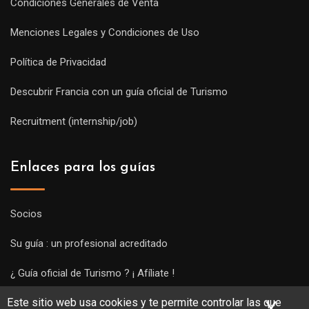
Condiciones Generales de Venta
Menciones Legales y Condiciones de Uso
Política de Privacidad
Descubrir Francia con un guía oficial de Turismo
Recruitment (internship/job)
Enlaces para los guías
Socios
Su guía : un profesional acreditado
¿ Guía oficial de Turismo ? ¡ Afíliate !
Este sitio web usa cookies y te permite controlar las que
Subir una visita y empezar a trabajar !
X
Ocu