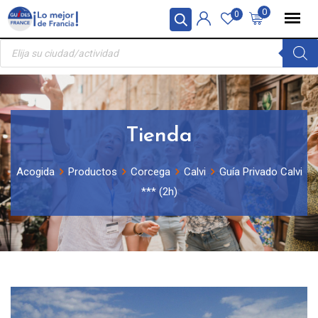
Skip
Panel de gestión de cookies
0
0
to
Búsqueda
content
de
productos
Tienda
Acogida
Productos
Corcega
Calvi
Guía Privado Calvi
*** (2h)