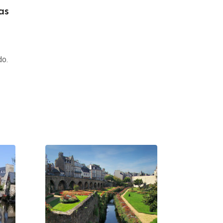
as
do.