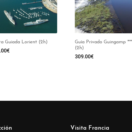
ta Guiada Lorient (2h)
Guía Privado Guingamp **
(2h)
.00
€
309.00
€
cción
Visita Francia