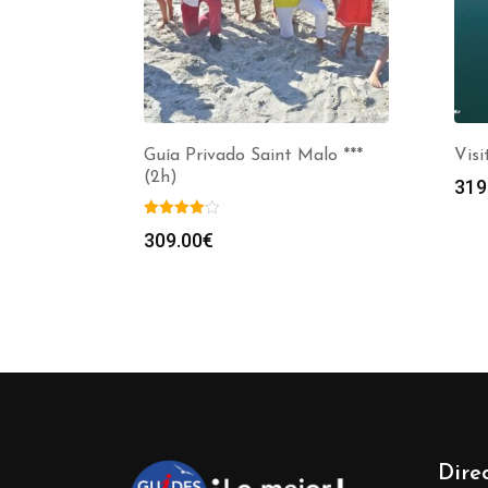
Guía Privado Saint Malo ***
Visi
(2h)
319
309.00
€
Dire