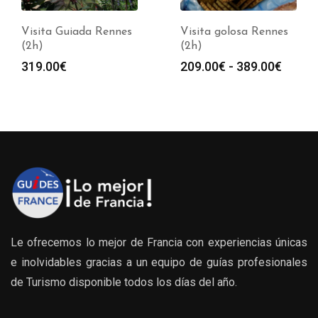
Visita Guiada Rennes
Visita golosa Rennes
(2h)
(2h)
Rango
319.00
€
209.00
€
-
389.00
€
de
precio
desde
209.0
hasta
389.0
Le ofrecemos lo mejor de Francia con experiencias únicas
e inolvidables gracias a un equipo de guías profesionales
de Turismo disponible todos los días del año.