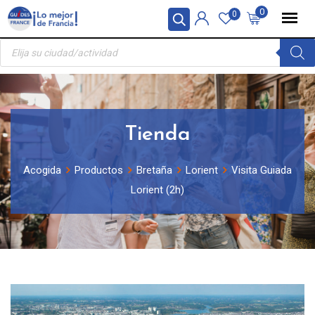
Skip
Panel de gestión de cookies
0
0
to
Búsqueda
content
de
productos
Tienda
Acogida
Productos
Bretaña
Lorient
Visita Guiada
Lorient (2h)