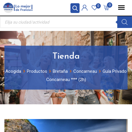
Skip
Panel de gestión de cookies
0
0
to
Búsqueda
content
de
productos
Tienda
Acogida
Productos
Bretaña
Concarneau
Guía Privado
Concarneau *** (2h)