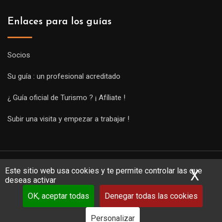
Enlaces para los guías
Socios
Su guía : un profesional acreditado
¿ Guía oficial de Turismo ? ¡ Afíliate !
Subir una visita y empezar a trabajar !
Este sitio web usa cookies y te permite controlar las que
X
Ocu
deseas activar
OK, aceptar todas
Denegar todas las cookies
Copyright Guides 2021. Tous droits réservés.
Développement
web sur mesure
par iSoluce
Personalizar