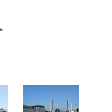
s
do.