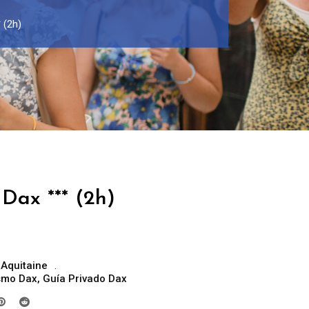
 (2h)
Dax *** (2h)
 Aquitaine
ismo Dax
,
Guía Privado Dax