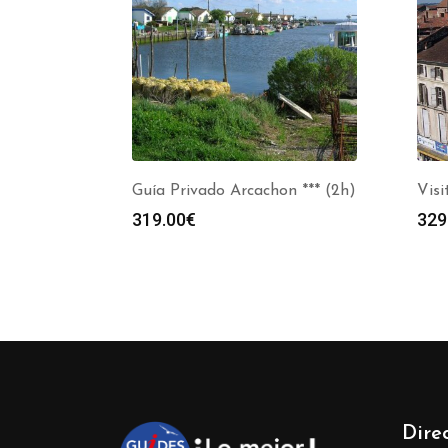
Guía Privado Arcachon *** (2h)
Visi
319.00
€
329
Dire