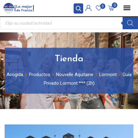
Skip
Panel de gestión de cookies
0
0
to
Búsqueda
content
de
productos
Tienda
Acogida
Productos
Nouvelle Aquitaine
Lormont
Guía
Privado Lormont *** (2h)