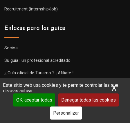
Recruitment (internship/job)
Enlaces para los guías
Socios
Su guía : un profesional acreditado
¿ Guía oficial de Turismo ? ¡ Afíliate !
Este sitio web usa cookies y te permite controlar las que
Subir una visita y empezar a trabajar !
X
Ocu
deseas activar
OK, aceptar todas
Denegar todas las cookies
Personalizar