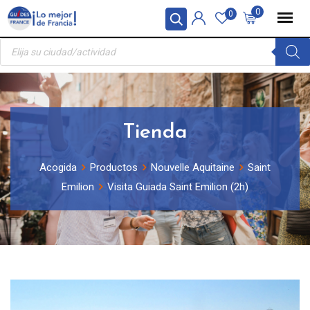
Skip
Panel de gestión de cookies
0
0
to
Búsqueda
content
de
productos
Tienda
Acogida
Productos
Nouvelle Aquitaine
Saint
Emilion
Visita Guiada Saint Emilion (2h)