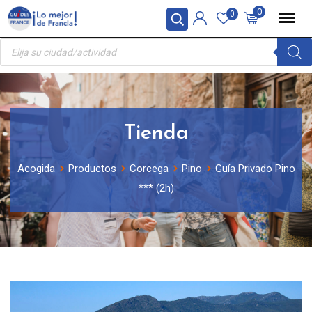
Skip
Panel de gestión de cookies
0
0
to
Búsqueda
content
de
productos
Tienda
Acogida
Productos
Corcega
Pino
Guía Privado Pino
*** (2h)