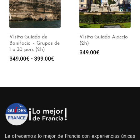
Visita Guiada de
Visita Guiada Ajaccio
Bonifacio – Grupos de
(2h)
1 a 30 pers (2h)
349.00
€
Rango
349.00
€
-
399.00
€
de
precios:
desde
349.00€
hasta
399.00€
Le ofrecemos lo mejor de Francia con experiencias únicas