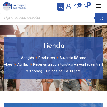
Skip
Panel de gestión de cookies
0
0
to
Búsqueda
content
de
productos
Tienda
Acogida
Productos
Auvernia Ródano
Alpes
Aurillac
Reservar un guía turístico en Aurillac (entre 1
y 9 horas) – Grupos de 1 a 30 pers