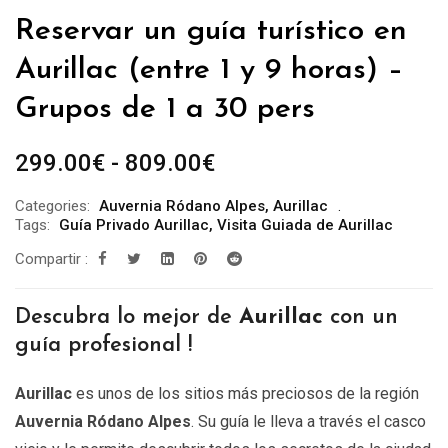
Reservar un guía turístico en
Aurillac (entre 1 y 9 horas) –
Grupos de 1 a 30 pers
Rango
299.00
€
-
809.00
€
de
Categories:
Auvernia Ródano Alpes
,
Aurillac
precios:
Tags:
Guía Privado Aurillac
,
Visita Guiada de Aurillac
desde
Compartir :
299.00€
hasta
Descubra lo mejor de
Aurillac
con un
809.00€
guía profesional !
Aurillac
es unos de los sitios más preciosos de la región
Auvernia Ródano Alpes
. Su guía le lleva a través el casco