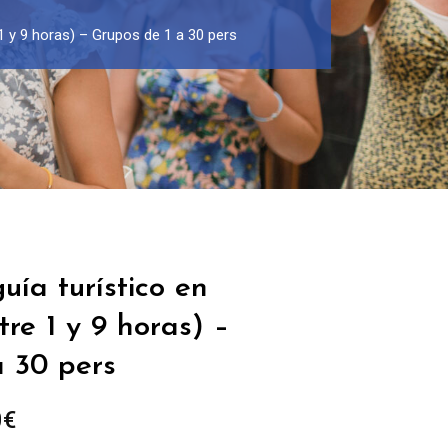
1 y 9 horas) – Grupos de 1 a 30 pers
uía turístico en
re 1 y 9 horas) –
a 30 pers
Rango
0
€
de