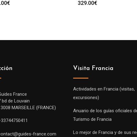
.00
€
329.00
€
cción
Visita Francia
Actividades en Francia (visitas,
Guides France
excursiones)
7 bd de Louvain
13008 MARSEILLE (FRANCE)
Anuario de los guías oficiales d
Turismo de Francia
+33744750411
Lo mejor de Francia y de sus r
contact@guides-france.com