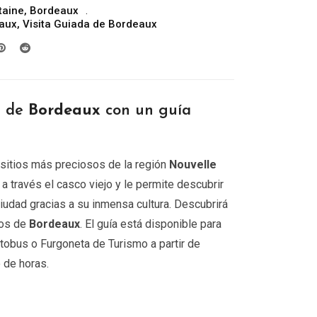
taine
,
Bordeaux
precios:
eaux
,
Visita Guiada de Bordeaux
desde
299.00€
hasta
809.00€
r de
Bordeaux
con un guía
sitios más preciosos de la región
Nouvelle
a a través el casco viejo y le permite descubrir
iudad gracias a su inmensa cultura. Descubrirá
dos de
Bordeaux
. El guía está disponible para
tobus o Furgoneta de Turismo a partir de
 de horas.