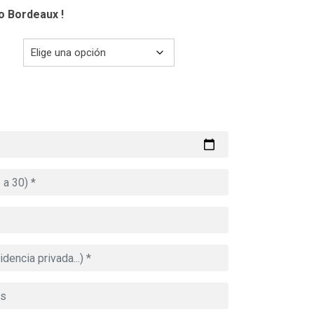
co Bordeaux
!