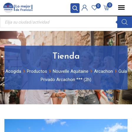
Skip
Panel de gestión de cookies
0
0
to
Búsqueda
content
de
productos
Tienda
Acogida
Productos
Nouvelle Aquitaine
Arcachon
Guía
Privado Arcachon *** (2h)