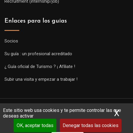
Recruitment (internship/job)
Enlaces para los guías
Socios
Su guía : un profesional acreditado
¿ Guía oficial de Turismo ? ¡ Afíliate !
Subir una visita y empezar a trabajar !
Este sitio web usa cookies y te permite controlar las que
X
Ocu
deseas activar
OK, aceptar todas
Denegar todas las cookies
Copyright Guides 2021. Tous droits réservés.
Développement