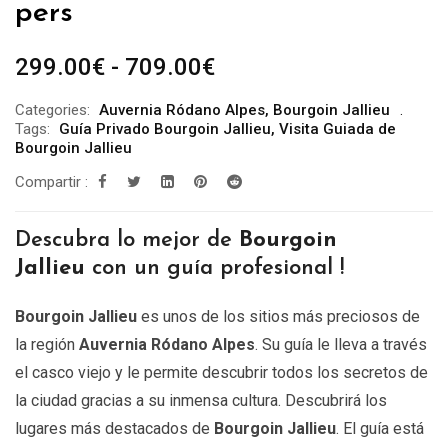
pers
Rango
299.00
€
-
709.00
€
de
Categories:
Auvernia Ródano Alpes
,
Bourgoin Jallieu
precios:
Tags:
Guía Privado Bourgoin Jallieu
,
Visita Guiada de
desde
Bourgoin Jallieu
299.00€
Compartir :
hasta
709.00€
Descubra lo mejor de
Bourgoin
Jallieu
con un guía profesional !
Bourgoin Jallieu
es unos de los sitios más preciosos de
la región
Auvernia Ródano Alpes
. Su guía le lleva a través
el casco viejo y le permite descubrir todos los secretos de
la ciudad gracias a su inmensa cultura. Descubrirá los
lugares más destacados de
Bourgoin Jallieu
. El guía está