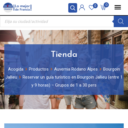
Skip
Panel de gestión de cookies
0
0
to
Búsqueda
content
de
productos
Tienda
Acogida
Productos
Auvernia Ródano Alpes
Bourgoin
Jallieu
Reservar un guía turístico en Bourgoin Jallieu (entre 1
y 9 horas) – Grupos de 1 a 30 pers