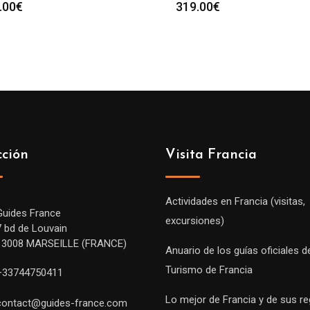
.00
€
319.00
€
cción
Visita Francia
Actividades en Francia (visitas,
Guides France
excursiones)
7 bd de Louvain
13008 MARSEILLE (FRANCE)
Anuario de los guías oficiales d
Turismo de Francia
+33744750411
Lo mejor de Francia y de sus r
contact@guides-france.com