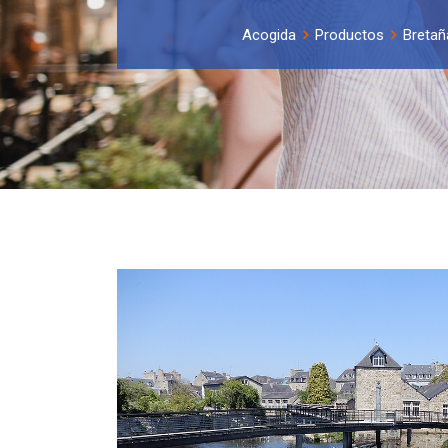
Acogida
Productos
Bretañ