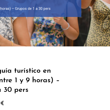
9 horas) – Grupos de 1 a 30 pers
uía turístico en
tre 1 y 9 horas) –
a 30 pers
Rango
0
€
de