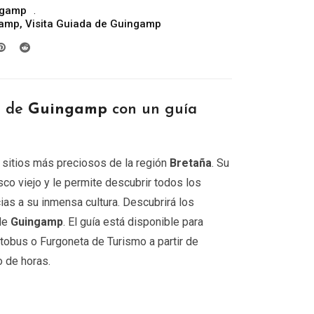
ngamp
precios:
gamp
,
Visita Guiada de Guingamp
desde
299.00€
hasta
809.00€
r de
Guingamp
con un guía
 sitios más preciosos de la región
Bretaña
. Su
asco viejo y le permite descubrir todos los
ias a su inmensa cultura. Descubrirá los
de
Guingamp
. El guía está disponible para
tobus o Furgoneta de Turismo a partir de
o de horas.