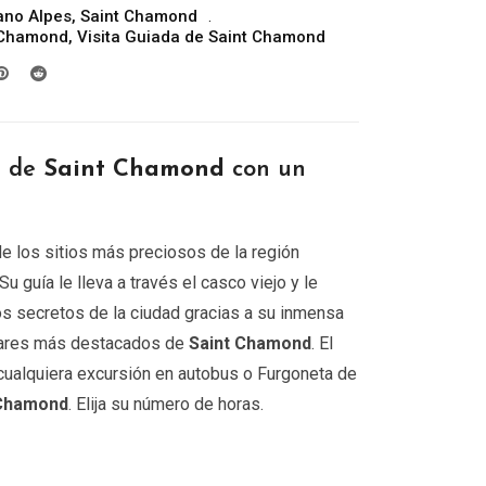
ano Alpes
,
Saint Chamond
precios:
t Chamond
,
Visita Guiada de Saint Chamond
desde
299.00€
hasta
809.00€
r de
Saint Chamond
con un
e los sitios más preciosos de la región
 Su guía le lleva a través el casco viejo y le
os secretos de la ciudad gracias a su inmensa
ugares más destacados de
Saint Chamond
. El
 cualquiera excursión en autobus o Furgoneta de
 Chamond
. Elija su número de horas.