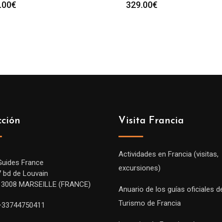
.00
€
329.00
€
cción
Visita Francia
Actividades en Francia (visitas,
Guides France
excursiones)
7 bd de Louvain
13008 MARSEILLE (FRANCE)
Anuario de los guías oficiales d
Turismo de Francia
+33744750411