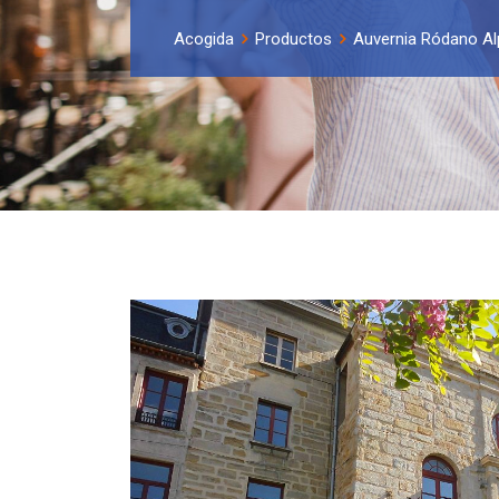
Acogida
Productos
Auvernia Ródano A