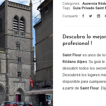
Categories:
Auvernia Ród
Tags:
Guía Privado Saint 
Compartir :
Descubra lo mejo
profesional !
Saint Flour
es unos de los
Ródano Alpes
. Su guía le
descubrir todos los secret
Descubrirá los lugares m
disponible para cualquier
a partir de
Saint Flour
. El