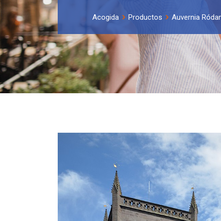
Acogida
Productos
Auvernia Róda