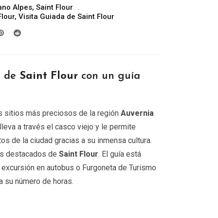
ano Alpes
,
Saint Flour
precios:
Flour
,
Visita Guiada de Saint Flour
desde
299.00€
hasta
809.00€
r de
Saint Flour
con un guía
 sitios más preciosos de la región
Auvernia
 lleva a través el casco viejo y le permite
os de la ciudad gracias a su inmensa cultura.
ás destacados de
Saint Flour
. El guía está
a excursión en autobus o Furgoneta de Turismo
ija su número de horas.