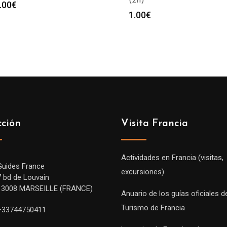
(2h)
.00
€
1.00
€
cción
Visita Francia
Actividades en Francia (visitas,
Guides France
excursiones)
7 bd de Louvain
13008 MARSEILLE (FRANCE)
Anuario de los guías oficiales d
Turismo de Francia
+33744750411