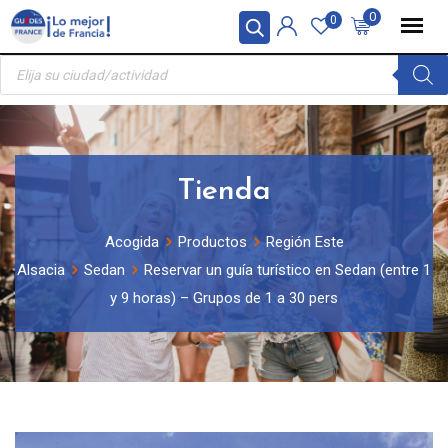
Skip
Panel de gestión de cookies
0
0
to
Búsqueda
content
de
productos
Tienda
Acogida
Productos
Región Este
Alsacia
Sedan
Reservar un guía turístico en Sedan (entre 1
y 9 horas) – Grupos de 1 a 30 pers