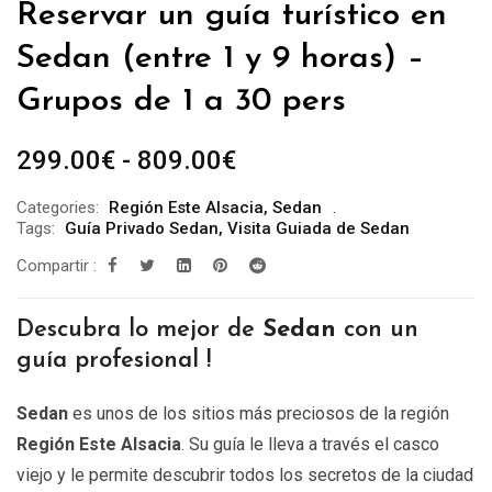
Reservar un guía turístico en
Sedan (entre 1 y 9 horas) –
Grupos de 1 a 30 pers
Rango
299.00
€
-
809.00
€
de
Categories:
Región Este Alsacia
,
Sedan
precios:
Tags:
Guía Privado Sedan
,
Visita Guiada de Sedan
desde
Compartir :
299.00€
hasta
Descubra lo mejor de
Sedan
con un
809.00€
guía profesional !
Sedan
es unos de los sitios más preciosos de la región
Región Este Alsacia
. Su guía le lleva a través el casco
viejo y le permite descubrir todos los secretos de la ciudad