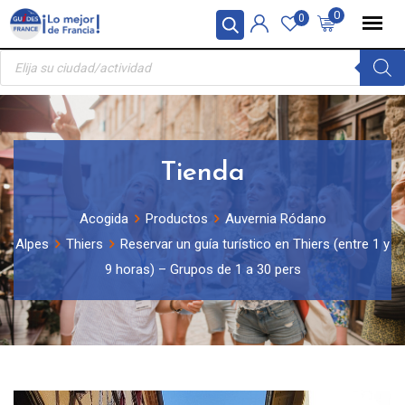
Skip
Panel de gestión de cookies
0
0
to
Búsqueda
content
de
productos
Tienda
Acogida
Productos
Auvernia Ródano
Alpes
Thiers
Reservar un guía turístico en Thiers (entre 1 y
9 horas) – Grupos de 1 a 30 pers