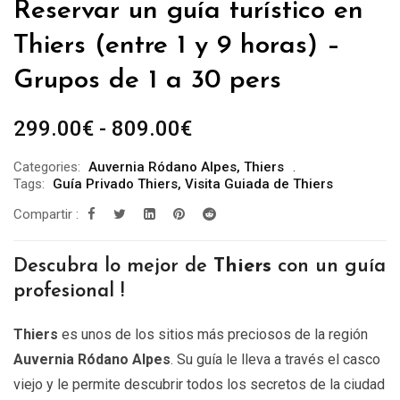
Reservar un guía turístico en
Thiers (entre 1 y 9 horas) –
Grupos de 1 a 30 pers
Rango
299.00
€
-
809.00
€
de
Categories:
Auvernia Ródano Alpes
,
Thiers
precios:
Tags:
Guía Privado Thiers
,
Visita Guiada de Thiers
desde
Compartir :
299.00€
hasta
Descubra lo mejor de
Thiers
con un guía
809.00€
profesional !
Thiers
es unos de los sitios más preciosos de la región
Auvernia Ródano Alpes
. Su guía le lleva a través el casco
viejo y le permite descubrir todos los secretos de la ciudad