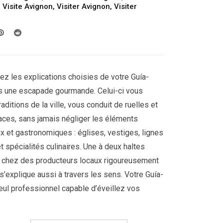
209.00€
,
Visite Avignon
,
Visiter Avignon
,
Visiter
hasta
389.00€
ez les explications choisies de votre Guía-
ers une escapade gourmande. Celui-ci vous
raditions de la ville, vous conduit de ruelles et
laces, sans jamais négliger les éléments
ux et gastronomiques : églises, vestiges, lignes
 spécialités culinaires. Une à deux haltes
chez des producteurs locaux rigoureusement
e s’explique aussi à travers les sens. Votre Guía-
seul professionnel capable d’éveillez vos