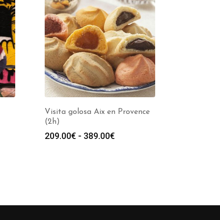
Visita golosa Aix en Provence
(2h)
Rango
209.00
€
-
389.00
€
de
precios:
desde
209.00€
hasta
389.00€