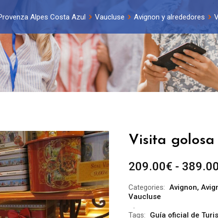
Provenza Alpes Costa Azul
Vaucluse
Avignon y alrededores
V
Visita golosa
209.00
€
-
389.0
Categories:
Avignon
,
Avig
Vaucluse
Tags:
Guía oficial de Tur