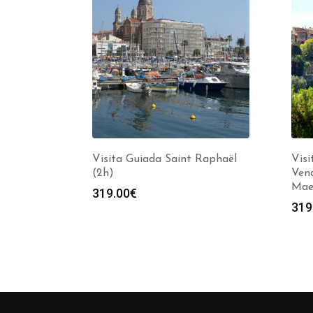
Visita Guiada Saint Raphaël
Visi
(2h)
Ven
Mae
319.00
€
319