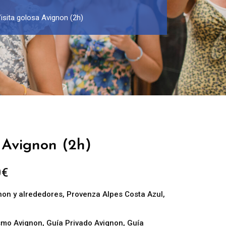
isita golosa Avignon (2h)
 Avignon (2h)
Rango
0
€
de
non y alrededores
,
Provenza Alpes Costa Azul
,
precios:
desde
ismo Avignon
,
Guía Privado Avignon
,
Guía