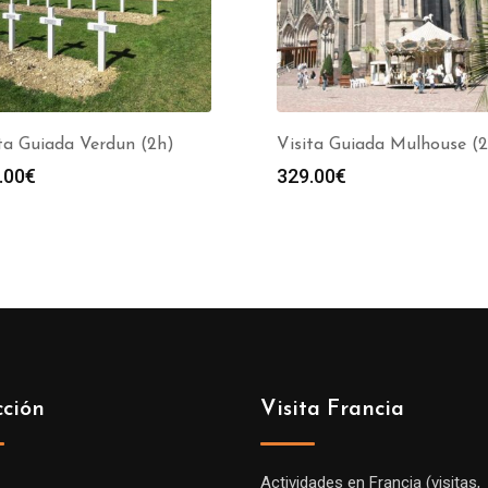
ta Guiada Verdun (2h)
Visita Guiada Mulhouse (
.00
€
329.00
€
cción
Visita Francia
Actividades en Francia (visitas,