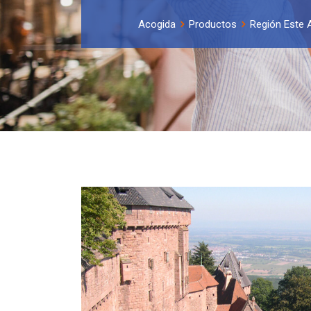
Acogida
Productos
Región Este 