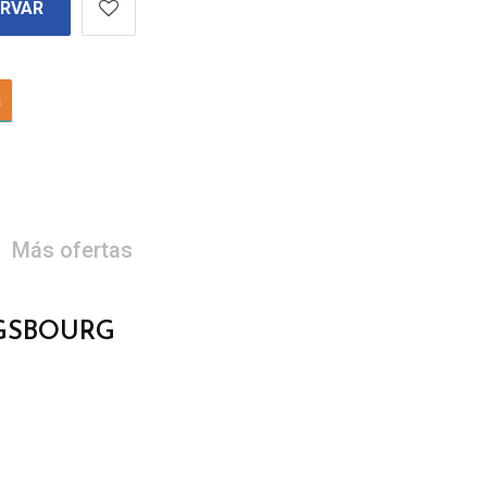
ERVAR
a
Más ofertas
IGSBOURG