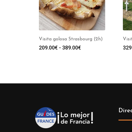
Visita golosa Strasbourg (2h)
Visi
Rango
209.00
€
-
389.00
€
329
de
precios:
desde
209.00€
hasta
389.00€
Dire