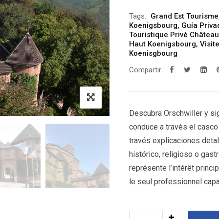
Tags:
Grand Est Tourisme
Koenigsbourg
,
Guía Priv
Touristique Privé Châtea
Haut Koenigsbourg
,
Visit
Koenisgbourg
Compartir :
Descubra Orschwiller y siga
conduce a través el casco 
través explicaciones detal
histórico, religioso o ga
représente l’intérêt princi
le seul professionnel capab