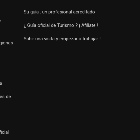
Su guía : un profesional acreditado
e
¿ Guía oficial de Turismo ? ¡ Afíliate !
Subir una visita y empezar a trabajar !
egiones
a
es de
icial