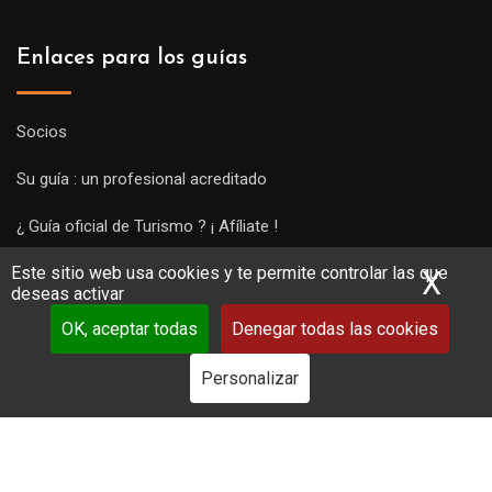
Enlaces para los guías
Socios
Su guía : un profesional acreditado
¿ Guía oficial de Turismo ? ¡ Afíliate !
Este sitio web usa cookies y te permite controlar las que
Subir una visita y empezar a trabajar !
X
Ocu
deseas activar
OK, aceptar todas
Denegar todas las cookies
Personalizar
Copyright Guides 2021. Tous droits réservés.
Développement
web sur mesure
par iSoluce