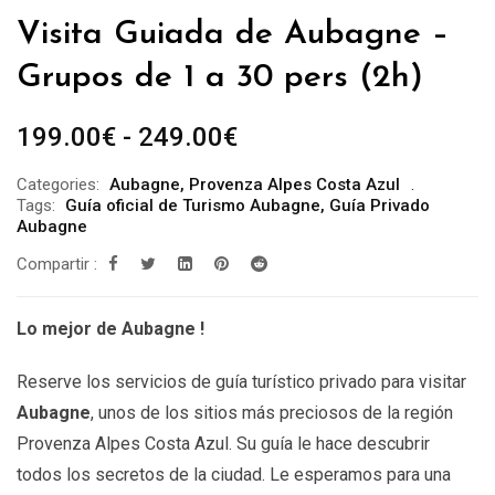
Visita Guiada de Aubagne –
Grupos de 1 a 30 pers (2h)
Rango
199.00
€
-
249.00
€
de
Categories:
Aubagne
,
Provenza Alpes Costa Azul
precios:
Tags:
Guía oficial de Turismo Aubagne
,
Guía Privado
desde
Aubagne
199.00€
Compartir :
hasta
249.00€
Lo mejor de Aubagne !
Reserve los servicios de guía turístico privado para visitar
Aubagne
, unos de los sitios más preciosos de la región
Provenza Alpes Costa Azul. Su guía le hace descubrir
todos los secretos de la ciudad. Le esperamos para una