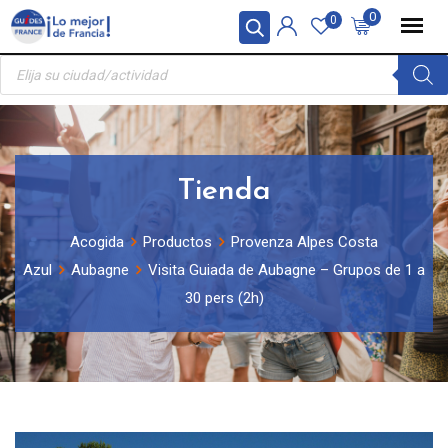
Skip
Panel de gestión de cookies
0
0
to
Búsqueda
content
de
productos
Tienda
Acogida
Productos
Provenza Alpes Costa
Azul
Aubagne
Visita Guiada de Aubagne – Grupos de 1 a
30 pers (2h)