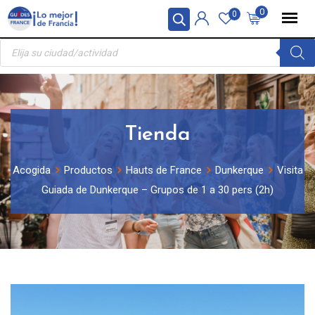
Skip
Panel de gestión de cookies
0
0
to
Búsqueda
content
de
productos
Tienda
Acogida
Productos
Hauts de France
Dunkerque
Visita
Guiada de Dunkerque – Grupos de 1 a 30 pers (2h)