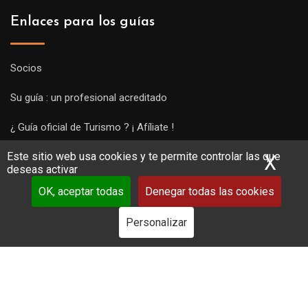
Enlaces para los guías
Socios
Su guía : un profesional acreditado
¿ Guía oficial de Turismo ? ¡ Afíliate !
Este sitio web usa cookies y te permite controlar las que
Subir una visita y empezar a trabajar !
X
Ocu
deseas activar
OK, aceptar todas
Denegar todas las cookies
Personalizar
Copyright Guides 2021. Tous droits réservés.
Développement
web sur mesure
par iSoluce