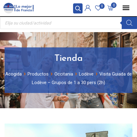
Skip
Panel de gestión de cookies
0
0
to
Búsqueda
content
de
productos
Tienda
Acogida
Productos
Occitania
Lodève
Visita Guiada de
Lodève – Grupos de 1 a 30 pers (2h)