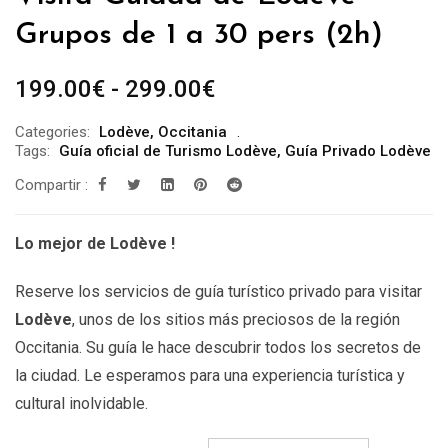
Grupos de 1 a 30 pers (2h)
Rango
199.00
€
-
299.00
€
de
Categories:
Lodève
,
Occitania
precios:
Tags:
Guía oficial de Turismo Lodève
,
Guía Privado Lodève
desde
Compartir :
199.00€
hasta
Lo mejor de Lodève !
299.00€
Reserve los servicios de guía turístico privado para visitar
Lodève
, unos de los sitios más preciosos de la región
Occitania. Su guía le hace descubrir todos los secretos de
la ciudad. Le esperamos para una experiencia turística y
cultural inolvidable.