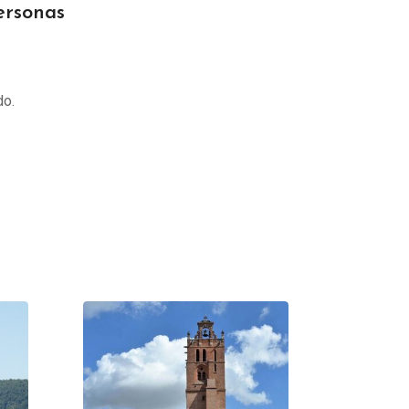
ersonas
do.