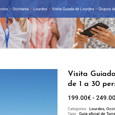
uctos
Occitania
Lourdes
Visita Guiada de Lourdes – Grupos de
Visita Guiad
de 1 a 30 per
199.00
€
-
249.0
Categories:
Lourdes
,
Occi
Tags:
Guía oficial de Tur