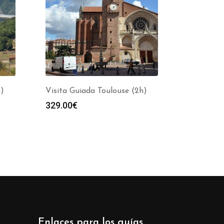
h)
Visita Guiada Toulouse (2h)
329.00
€
Enlaces para los guías