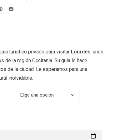
desde
199.00€
hasta
249.00€
uía turístico privado para visitar
Lourdes
, unos
s de la región Occitania. Su guía le hace
tos de la ciudad. Le esperamos para una
ural inolvidable.