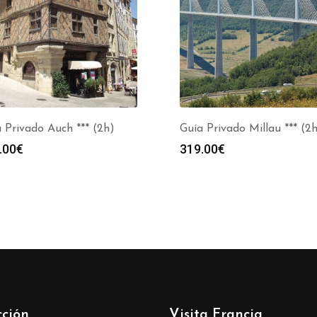
 Privado Auch *** (2h)
Guía Privado Millau *** (2
.00
€
319.00
€
cción
Visita Francia