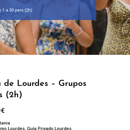
 1 a 30 pers (2h)
a de Lourdes – Grupos
s (2h)
Rango
0
€
de
tania
precios:
ismo Lourdes
,
Guía Privado Lourdes