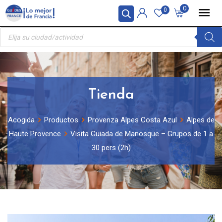
Skip
Panel de gestión de cookies
0
0
to
Búsqueda
content
de
productos
Tienda
Acogida
Productos
Provenza Alpes Costa Azul
Alpes de
Haute Provence
Visita Guiada de Manosque – Grupos de 1 a
30 pers (2h)