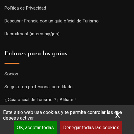
Política de Privacidad
Descubrir Francia con un guía oficial de Turismo
Recruitment (internship/job)
Enlaces para los guías
Socios
Su guía : un profesional acreditado
¿ Guía oficial de Turismo ? ¡ Afíliate !
Este sitio web usa cookies y te permite controlar las que
Subir una visita y empezar a trabajar !
X
Ocu
deseas activar
OK, aceptar todas
Denegar todas las cookies