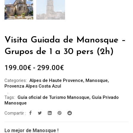
Visita Guiada de Manosque –
Grupos de 1 a 30 pers (2h)
Rango
199.00
€
-
299.00
€
de
Categories:
Alpes de Haute Provence
,
Manosque
,
precios:
Provenza Alpes Costa Azul
desde
Tags:
Guía oficial de Turismo Manosque
,
Guía Privado
199.00€
Manosque
hasta
Compartir :
299.00€
Lo mejor de Manosque !