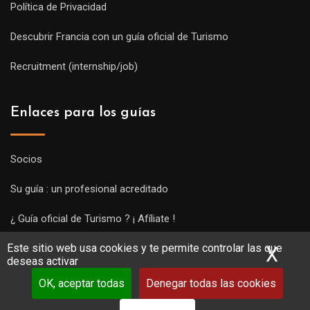
Política de Privacidad
Descubrir Francia con un guía oficial de Turismo
Recruitment (internship/job)
Enlaces para los guías
Socios
Su guía : un profesional acreditado
¿ Guía oficial de Turismo ? ¡ Afíliate !
Este sitio web usa cookies y te permite controlar las que
Subir una visita y empezar a trabajar !
X
Ocu
deseas activar
OK, aceptar todas
Denegar todas las cookies