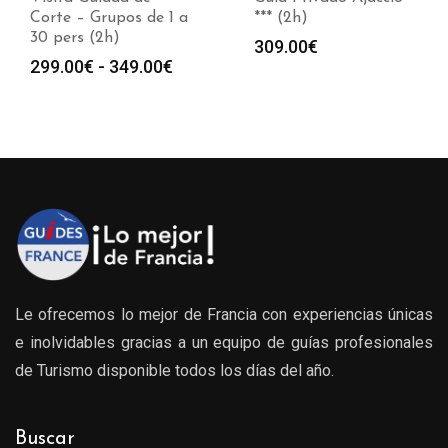
Corte – Grupos de 1 a
*** (2h)
30 pers (2h)
309.00
€
Rango
299.00
€
-
349.00
€
de
s:
precios:
desde
0€
299.00€
hasta
0€
349.00€
Le ofrecemos lo mejor de Francia con experiencias únicas
e inolvidables gracias a un equipo de guías profesionales
de Turismo disponible todos los días del año.
Buscar