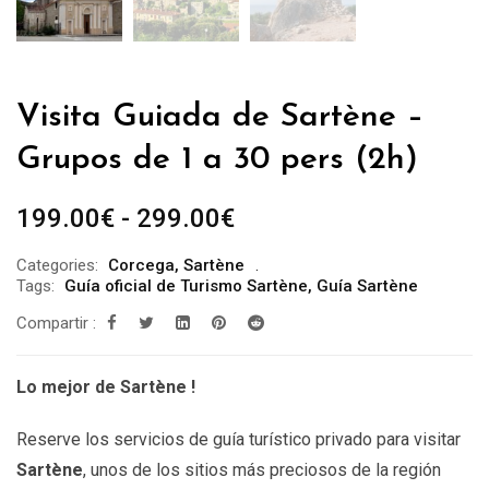
Visita Guiada de Sartène –
Grupos de 1 a 30 pers (2h)
Rango
199.00
€
-
299.00
€
de
Categories:
Corcega
,
Sartène
precios:
Tags:
Guía oficial de Turismo Sartène
,
Guía Sartène
desde
Compartir :
199.00€
hasta
Lo mejor de Sartène !
299.00€
Reserve los servicios de guía turístico privado para visitar
Sartène
, unos de los sitios más preciosos de la región