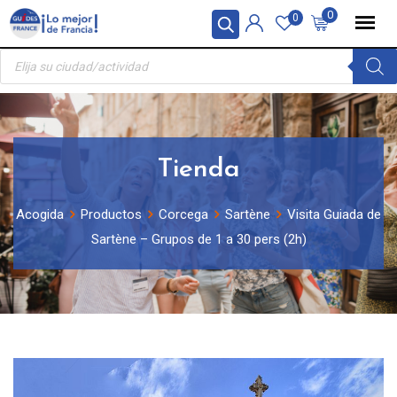
Skip
Panel de gestión de cookies
0
0
to
Búsqueda
content
de
productos
Tienda
Acogida
Productos
Corcega
Sartène
Visita Guiada de
Sartène – Grupos de 1 a 30 pers (2h)