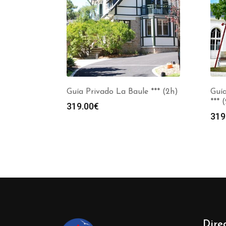
Guía Privado La Baule *** (2h)
Guí
*** 
319.00
€
319
Dire