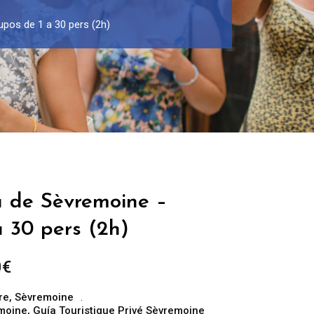
upos de 1 a 30 pers (2h)
a de Sèvremoine –
 30 pers (2h)
Rango
0
€
de
re
,
Sèvremoine
precios:
emoine
,
Guía Touristique Privé Sèvremoine