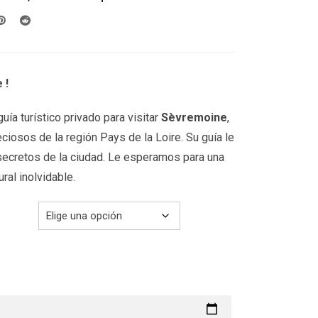
desde
299.00€
hasta
399.00€
 !
uía turístico privado para visitar
Sèvremoine
,
ciosos de la región Pays de la Loire. Su guía le
secretos de la ciudad. Le esperamos para una
ural inolvidable.