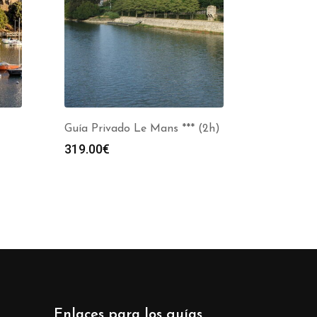
Guía Privado Le Mans *** (2h)
319.00
€
Enlaces para los guías