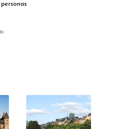
personas
do.