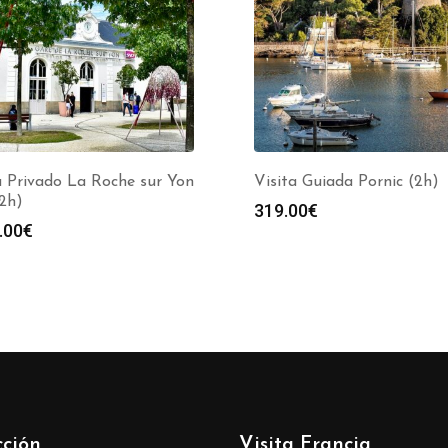
a Privado La Roche sur Yon
Visita Guiada Pornic (2h)
(2h)
319.00
€
.00
€
cción
Visita Francia