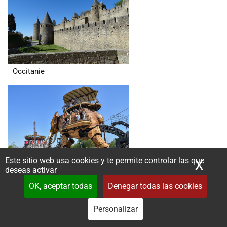
Occitanie
Este sitio web usa cookies y te permite controlar las que
X
Ocu
Pays de la Loire
deseas activar
OK, aceptar todas
Denegar todas las cookies
Personalizar