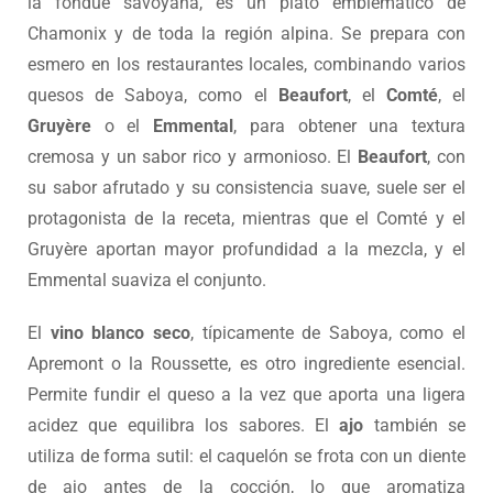
la fondue savoyana, es un plato emblemático de
Chamonix y de toda la región alpina. Se prepara con
esmero en los restaurantes locales, combinando varios
quesos de Saboya, como el
Beaufort
, el
Comté
, el
Gruyère
o el
Emmental
, para obtener una textura
cremosa y un sabor rico y armonioso. El
Beaufort
, con
su sabor afrutado y su consistencia suave, suele ser el
protagonista de la receta, mientras que el Comté y el
Gruyère aportan mayor profundidad a la mezcla, y el
Emmental suaviza el conjunto.
El
vino blanco seco
, típicamente de Saboya, como el
Apremont o la Roussette, es otro ingrediente esencial.
Permite fundir el queso a la vez que aporta una ligera
acidez que equilibra los sabores. El
ajo
también se
utiliza de forma sutil: el caquelón se frota con un diente
de ajo antes de la cocción, lo que aromatiza