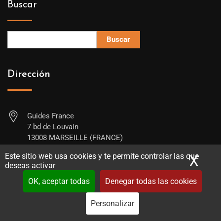
Buscar
Buscar
Dirección
Guides France
7 bd de Louvain
13008 MARSEILLE (FRANCE)
Este sitio web usa cookies y te permite controlar las que
X
Ocu
+33744750411
deseas activar
contact@guides-france.com
OK, aceptar todas
Denegar todas las cookies
Personalizar