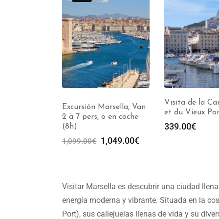
Visita de la Canebière
Marsella, Van
Excursión Cassi
et du Vieux Port (2h)
 o en coche
à 7 pers, (4h)
339.00
€
449.00
€
1,049.00
€
Visitar Marsella es descubrir una ciudad llen
energía moderna y vibrante. Situada en la co
Port), sus callejuelas llenas de vida y su diver