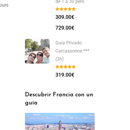
de 1 a 30 pers
Cours
309.00
€
-
729.00
€
Guía Privado
Carcassonne ***
(2h)
319.00
€
Descubrir Francia con un
guía