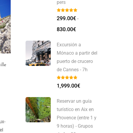
pers
299.00
€
-
830.00
€
Excursión a
Mónaco a partir del
puerto de crucero
Excursión Marseille, Van
Excursión Marsella, Van
de Cannes - 7h
le
2 a 7 pers, (4h)
2 à 7 pers, o en coche
–
(8h)
599.00
€
rs
1,049.00
€
1,999.00
€
1,099.00
€
€
Reservar un guía
turístico en Aix en
Provence (entre 1 y
ux-
9 horas) - Grupos
el