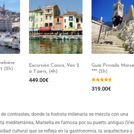
s, Van 2
Guía Privado Marseille
Reservar un guía
*** (2h)
turístico en Marseil
(entre 1 y 9 horas) 
Grupos de 1 a 30 pe
319.00
€
309.00
€
-
699.00
a de contrastes, donde la historia milenaria se mezcla con una
sta mediterránea, Marsella es famosa por su puerto antiguo (Vie
sidad cultural que se refleja en la gastronomía, la arquitectura y 