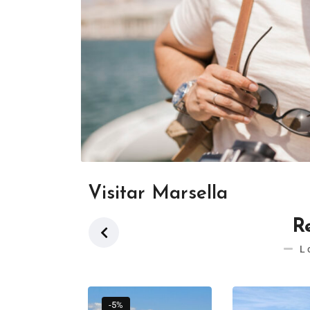
Visitar Marsella
R
L