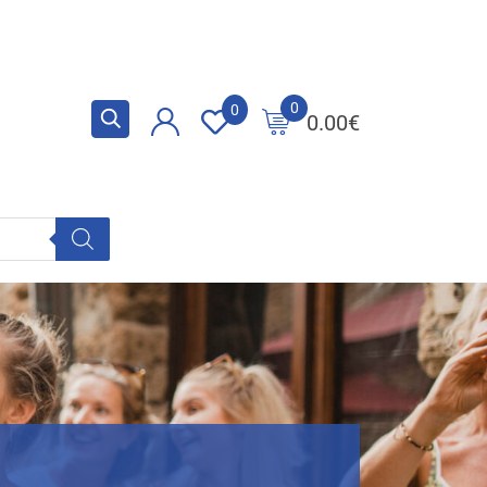
0
0
0.00
€