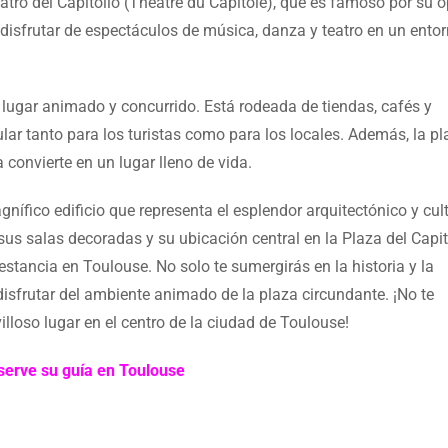
atro del Capitolio (Théâtre du Capitole), que es famoso por su 
 disfrutar de espectáculos de música, danza y teatro en un ento
 un lugar animado y concurrido. Está rodeada de tiendas, cafés y
lar tanto para los turistas como para los locales. Además, la pl
 convierte en un lugar lleno de vida.
nífico edificio que representa el esplendor arquitectónico y cul
us salas decoradas y su ubicación central en la Plaza del Capit
 estancia en Toulouse. No solo te sumergirás en la historia y la
 disfrutar del ambiente animado de la plaza circundante. ¡No te
illoso lugar en el centro de la ciudad de Toulouse!
serve su guía en Toulouse