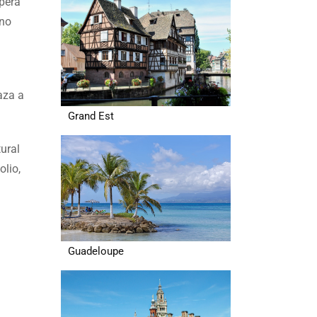
ópera
rno
aza a
Grand Est
tural
olio,
Guadeloupe