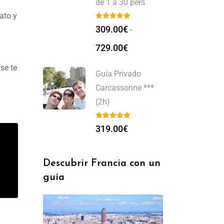
de 1 a 30 pers
ato y
309.00
€
-
729.00
€
se te
Guía Privado
Carcassonne ***
(2h)
319.00
€
Descubrir Francia con un
guía