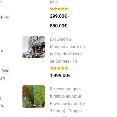
e
pers
299.00
€
-
r para
830.00
€
Excursión a
Mónaco a partir del
 y
puerto de crucero
de Cannes - 7h
ficio
1,999.00
€
r y
Reservar un guía
turístico en Aix en
e
Provence (entre 1 y
no.
9 horas) - Grupos