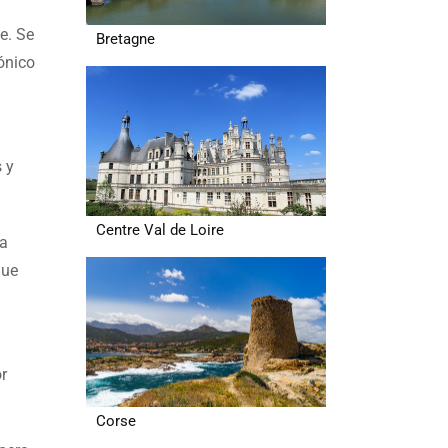
e. Se
Bretagne
cónico
 y
Centre Val de Loire
ca
que
or
Corse