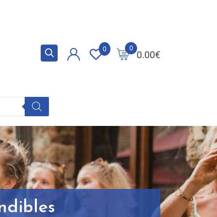
0
0
0.00
€
indibles